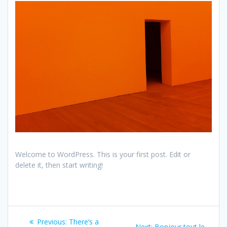
Welcome to WordPress. This is your first post. Edit or
delete it, then start writing!
Navigation
Previous
Previous:
There’s a
Next
Next:
Bonjour tout le